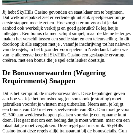
Jij hebt SkyHills Casino gevonden en staat klaar om te beginnen.
Dat welkomstpakket ziet er verleidelijk uit stuk speelplezier om je
eerste stappen mee te zetten. Hoe zorgt u er nu voor dat je dat
aanbod ook werkelijk verkrijgt en goed gebruikt? Ik leg het je
uitleggen. Een bonus claimen schijnt simpel, maar de kleine lettertjes
maken het verschil tussen een snelle start en een teleurstelling. In dit
doorloop ik alle stappen met je , vanaf je inschrijving tot het naleven
van de regels, in het bijzonder voor spelers in Nederland. Laten we
van je allereerste keer bij SkyHills Casino een geslaagde ervaring
creëren, met een bonus die je spel echt leuker doet zijn.
De Bonusvoorwaarden (Wagering
Requirements) Snappen
Dit is het kernpunt: de inzetvoorwaarden. Deze bepalingen geven
aan hoe vaak je het bonusbedrag (en soms ook je storting) moet
gebruiken voordat je winsten mag uitbetalen. Neem aan, je krijgt
een bonus van €50 met een speelvereiste van 30x. Dan moet je voor
€1.500 aan weddenschappen plaatsen voordat je een opname kunt
doen. Het gaat niet om een bedrag dat je moet winnen, maar om een
totaal dat je moet vergokken. Deze regel gaat misbruik. SkyHills
Casino toont deze regels altijd transparant bij de bonusdetails. Gun