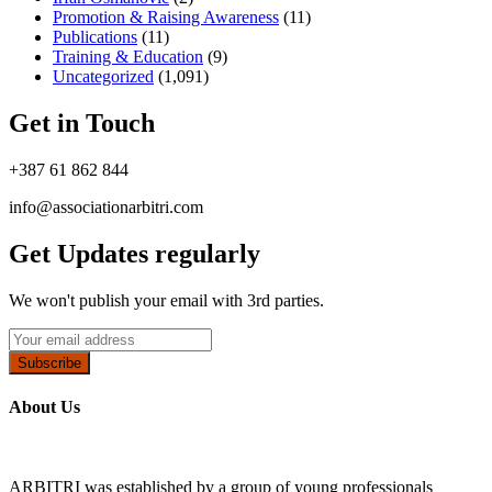
Promotion & Raising Awareness
(11)
Publications
(11)
Training & Education
(9)
Uncategorized
(1,091)
Get in Touch
+387 61 862 844
info@associationarbitri.com
Get Updates regularly
We won't publish your email with 3rd parties.
Subscribe
About Us
ARBITRI was established by a group of young professionals