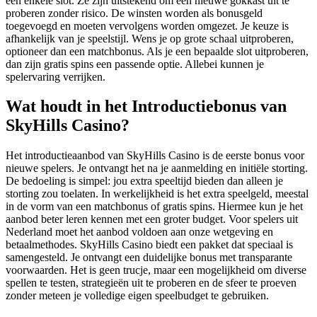
één enkele slot. Ze zijn uitstekend om een nieuwe gokkast uit te
proberen zonder risico. De winsten worden als bonusgeld
toegevoegd en moeten vervolgens worden omgezet. Je keuze is
afhankelijk van je speelstijl. Wens je op grote schaal uitproberen,
optioneer dan een matchbonus. Als je een bepaalde slot uitproberen,
dan zijn gratis spins een passende optie. Allebei kunnen je
spelervaring verrijken.
Wat houdt in het Introductiebonus van
SkyHills Casino?
Het introductieaanbod van SkyHills Casino is de eerste bonus voor
nieuwe spelers. Je ontvangt het na je aanmelding en initiële storting.
De bedoeling is simpel: jou extra speeltijd bieden dan alleen je
storting zou toelaten. In werkelijkheid is het extra speelgeld, meestal
in de vorm van een matchbonus of gratis spins. Hiermee kun je het
aanbod beter leren kennen met een groter budget. Voor spelers uit
Nederland moet het aanbod voldoen aan onze wetgeving en
betaalmethodes. SkyHills Casino biedt een pakket dat speciaal is
samengesteld. Je ontvangt een duidelijke bonus met transparante
voorwaarden. Het is geen trucje, maar een mogelijkheid om diverse
spellen te testen, strategieën uit te proberen en de sfeer te proeven
zonder meteen je volledige eigen speelbudget te gebruiken.