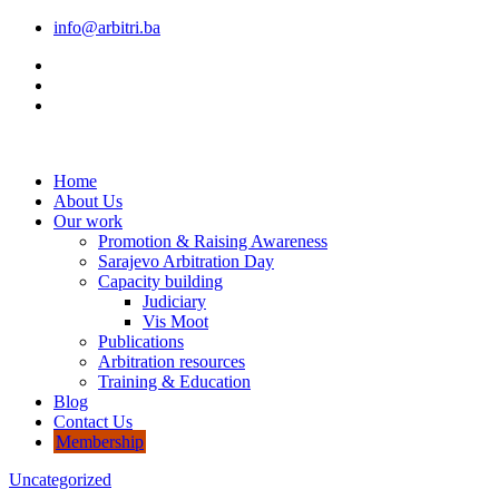
info@arbitri.ba
Home
About Us
Our work
Promotion & Raising Awareness
Sarajevo Arbitration Day
Capacity building
Judiciary
Vis Moot
Publications
Arbitration resources
Training & Education
Blog
Contact Us
Membership
Uncategorized