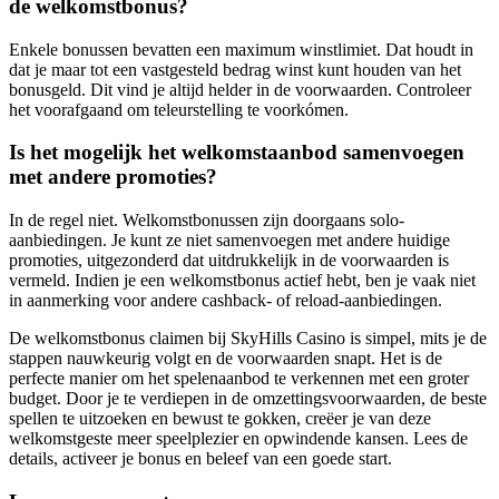
de welkomstbonus?
Enkele bonussen bevatten een maximum winstlimiet. Dat houdt in
dat je maar tot een vastgesteld bedrag winst kunt houden van het
bonusgeld. Dit vind je altijd helder in de voorwaarden. Controleer
het voorafgaand om teleurstelling te voorkómen.
Is het mogelijk het welkomstaanbod samenvoegen
met andere promoties?
In de regel niet. Welkomstbonussen zijn doorgaans solo-
aanbiedingen. Je kunt ze niet samenvoegen met andere huidige
promoties, uitgezonderd dat uitdrukkelijk in de voorwaarden is
vermeld. Indien je een welkomstbonus actief hebt, ben je vaak niet
in aanmerking voor andere cashback- of reload-aanbiedingen.
De welkomstbonus claimen bij SkyHills Casino is simpel, mits je de
stappen nauwkeurig volgt en de voorwaarden snapt. Het is de
perfecte manier om het spelenaanbod te verkennen met een groter
budget. Door je te verdiepen in de omzettingsvoorwaarden, de beste
spellen te uitzoeken en bewust te gokken, creëer je van deze
welkomstgeste meer speelplezier en opwindende kansen. Lees de
details, activeer je bonus en beleef van een goede start.