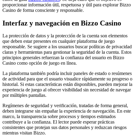
proporcionar información útil, respetuosa y útil para explorar Bizzo
Casino de forma consciente y responsable.
Interfaz y navegación en Bizzo Casino
La protección de datos y la protección de la cuenta son elementos
que deben estar presentes en cualquier plataforma de juego
responsable. Se sugiere a los usuarios buscar políticas de privacidad
claras y herramientas para gestionar la seguridad de la cuenta. Estos
principios generales refuerzan la confianza del usuario en Bizzo
Casino como opción de juego en línea.
La plataforma también podría incluir paneles de estado o resúmenes
de actividad para que el usuario visualice rápidamente su progreso o
historial. Si estas características están disponibles, pueden mejorar la
experiencia de juego al ofrecer visibilidad sin necesidad de navegar
por múltiples pantallas.
Regímenes de seguridad y verificación, tratadas de forma general,
deben integrarse sin empañar la experiencia de navegación. En este
marco, la transparencia sobre procesos y tiempos estimados
contribuye a la confianza. El lector puede esperar prácticas
consistentes que protejan sus datos personales y reduzcan riesgos
mientras visitan Bizzo.