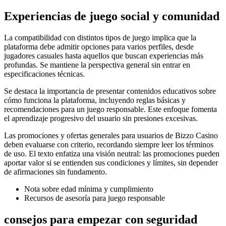
Experiencias de juego social y comunidad
La compatibilidad con distintos tipos de juego implica que la
plataforma debe admitir opciones para varios perfiles, desde
jugadores casuales hasta aquellos que buscan experiencias más
profundas. Se mantiene la perspectiva general sin entrar en
especificaciones técnicas.
Se destaca la importancia de presentar contenidos educativos sobre
cómo funciona la plataforma, incluyendo reglas básicas y
recomendaciones para un juego responsable. Este enfoque fomenta
el aprendizaje progresivo del usuario sin presiones excesivas.
Las promociones y ofertas generales para usuarios de Bizzo Casino
deben evaluarse con criterio, recordando siempre leer los términos
de uso. El texto enfatiza una visión neutral: las promociones pueden
aportar valor si se entienden sus condiciones y límites, sin depender
de afirmaciones sin fundamento.
Nota sobre edad mínima y cumplimiento
Recursos de asesoría para juego responsable
consejos para empezar con seguridad