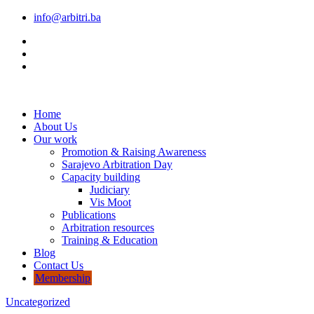
info@arbitri.ba
Home
About Us
Our work
Promotion & Raising Awareness
Sarajevo Arbitration Day
Capacity building
Judiciary
Vis Moot
Publications
Arbitration resources
Training & Education
Blog
Contact Us
Membership
Uncategorized