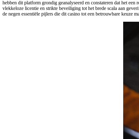
hebben dit platform grondig geanalyseerd en constateren dat het een 
vlekkeloze licentie en strikte beveiliging tot het brede scala aan geveri
de negen essentiële pijlers die dit casino tot een betrouwbare keuze 