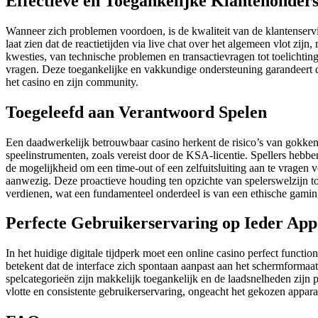
Effectieve en Toegankelijke Klantenonder
Wanneer zich problemen voordoen, is de kwaliteit van de klantenservi
laat zien dat de reactietijden via live chat over het algemeen vlot zi
kwesties, van technische problemen en transactievragen tot toelichti
vragen. Deze toegankelijke en vakkundige ondersteuning garandeert da
het casino en zijn community.
Toegeleefd aan Verantwoord Spelen
Een daadwerkelijk betrouwbaar casino herkent de risico’s van gokke
speelinstrumenten, zoals vereist door de KSA-licentie. Spellers hebben r
de mogelijkheid om een time-out of een zelfuitsluiting aan te vragen 
aanwezig. Deze proactieve houding ten opzichte van spelerswelzijn too
verdienen, wat een fundamenteel onderdeel is van een ethische gamin
Perfecte Gebruikerservaring op Ieder App
In het huidige digitale tijdperk moet een online casino perfect functi
betekent dat de interface zich spontaan aanpast aan het schermformaat 
spelcategorieën zijn makkelijk toegankelijk en de laadsnelheden zijn
vlotte en consistente gebruikerservaring, ongeacht het gekozen apparaa