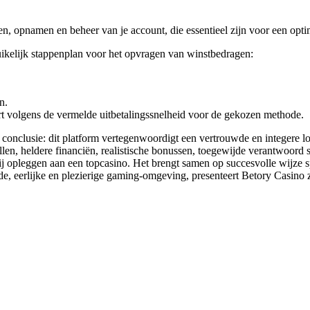
en, opnamen en beheer van je account, die essentieel zijn voor een opt
ruikelijk stappenplan voor het opvragen van winstbedragen:
n.
t volgens de vermelde uitbetalingssnelheid voor de gekozen methode.
conclusie: dit platform vertegenwoordigt een vertrouwde en integere lo
len, heldere financiën, realistische bonussen, toegewijde verantwoord 
wij opleggen aan een topcasino. Het brengt samen op succesvolle wijze 
gde, eerlijke en plezierige gaming-omgeving, presenteert Betory Casino 