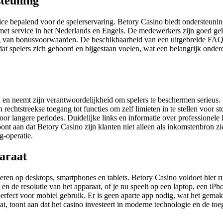
steuning
ce bepalend voor de spelerservaring. Betory Casino biedt ondersteunin
jn, met service in het Nederlands en Engels. De medewerkers zijn goed ge
ng van bonusvoorwaarden. De beschikbaarheid van een uitgebreide FAQ-s
t spelers zich gehoord en bijgestaan voelen, wat een belangrijk onderd
n en neemt zijn verantwoordelijkheid om spelers te beschermen serieu
echtstreekse toegang tot functies om zelf limieten in te stellen voor sto
voor langere periodes. Duidelijke links en informatie over professionele
nt aan dat Betory Casino zijn klanten niet alleen als inkomstenbron zi
g-operatie.
araat
oneren op desktops, smartphones en tablets. Betory Casino voldoet hier 
en de resolutie van het apparaat, of je nu speelt op een laptop, een iPho
 perfect voor mobiel gebruik. Er is geen aparte app nodig, wat het gema
t, toont aan dat het casino investeert in moderne technologie en de toeg