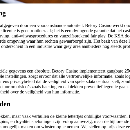
ng
e afgegeven door een vooraanstaande autoriteit. Betory Casino werkt ond
 licentie is geen routinezaak; het is een dwingende garantie dat het 
ving, anti-witwasprocedures en vanzelfsprekend fair play. De KSA doet 
rde omgeving waar hun rechten gewaarborgd zijn. Het bezit van deze li
 onderscheid in een industrie waar grey-area aanbieders nog steeds prob
nciële gegevens een absolute. Betory Casino implementeert gangbare 256-
e instellingen, zorgt ervoor dat alle vertrouwelijke informatie, zoals l
reus privacybeleid dat de veiligheid van spelersdata centraal stelt, z
ructuur om risico’s zoals hacking en datalekken preventief tegen te gaa
theid over de veiligheid van hun informatie.
rden
kken, maar vaak verhullen de kleine lettertjes onbillijke voorwaarden.
 spins, en loyaliteitsbeloningen zijn volop aanwezig, maar de bijhoren
 onmogelijk maken om winsten op te nemen. Wij stellen op prijs deze eer