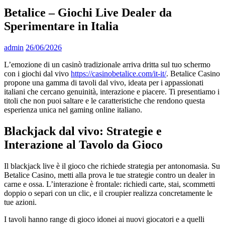
Betalice – Giochi Live Dealer da
Sperimentare in Italia
admin
26/06/2026
L’emozione di un casinò tradizionale arriva dritta sul tuo schermo
con i giochi dal vivo
https://casinobetalice.com/it-it/
. Betalice Casino
propone una gamma di tavoli dal vivo, ideata per i appassionati
italiani che cercano genuinità, interazione e piacere. Ti presentiamo i
titoli che non puoi saltare e le caratteristiche che rendono questa
esperienza unica nel gaming online italiano.
Blackjack dal vivo: Strategie e
Interazione al Tavolo da Gioco
Il blackjack live è il gioco che richiede strategia per antonomasia. Su
Betalice Casino, metti alla prova le tue strategie contro un dealer in
carne e ossa. L’interazione è frontale: richiedi carte, stai, scommetti
doppio o separi con un clic, e il croupier realizza concretamente le
tue azioni.
I tavoli hanno range di gioco idonei ai nuovi giocatori e a quelli