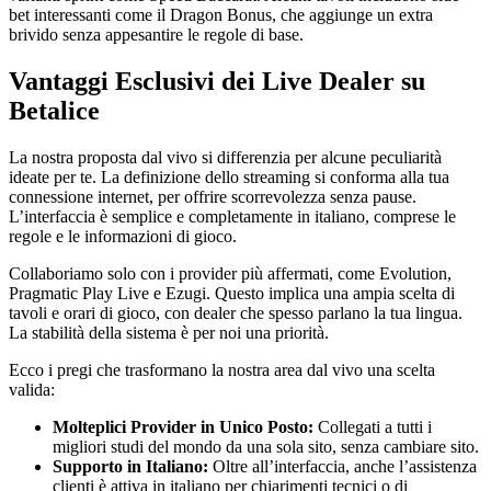
bet interessanti come il Dragon Bonus, che aggiunge un extra
brivido senza appesantire le regole di base.
Vantaggi Esclusivi dei Live Dealer su
Betalice
La nostra proposta dal vivo si differenzia per alcune peculiarità
ideate per te. La definizione dello streaming si conforma alla tua
connessione internet, per offrire scorrevolezza senza pause.
L’interfaccia è semplice e completamente in italiano, comprese le
regole e le informazioni di gioco.
Collaboriamo solo con i provider più affermati, come Evolution,
Pragmatic Play Live e Ezugi. Questo implica una ampia scelta di
tavoli e orari di gioco, con dealer che spesso parlano la tua lingua.
La stabilità della sistema è per noi una priorità.
Ecco i pregi che trasformano la nostra area dal vivo una scelta
valida:
Molteplici Provider in Unico Posto:
Collegati a tutti i
migliori studi del mondo da una sola sito, senza cambiare sito.
Supporto in Italiano:
Oltre all’interfaccia, anche l’assistenza
clienti è attiva in italiano per chiarimenti tecnici o di