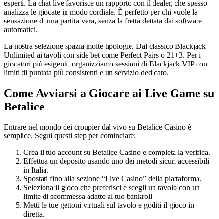
esperti. La chat live favorisce un rapporto con il dealer, che spesso
analizza le giocate in modo cordiale. È perfetto per chi vuole la
sensazione di una partita vera, senza la fretta dettata dai software
automatici.
La nostra selezione spazia molte tipologie. Dal classico Blackjack
Unlimited ai tavoli con side bet come Perfect Pairs o 21+3. Per i
giocatori più esigenti, organizziamo sessioni di Blackjack VIP con
limiti di puntata più consistenti e un servizio dedicato.
Come Avviarsi a Giocare ai Live Game su
Betalice
Entrare nel mondo dei croupier dal vivo su Betalice Casino è
semplice. Segui questi step per cominciare:
Crea il tuo account su Betalice Casino e completa la verifica.
Effettua un deposito usando uno dei metodi sicuri accessibili
in Italia.
Spostati fino alla sezione “Live Casino” della piattaforma.
Seleziona il gioco che preferisci e scegli un tavolo con un
limite di scommessa adatto al tuo bankroll.
Metti le tue gettoni virtuali sul tavolo e goditi il gioco in
diretta.