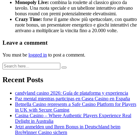
Monopoly Live:
combina la roulette al classico gioco da
tavolo. Una ruota speciale e un tabellone interattivo attivano
bonus round con premi potenzialmente elevatissimi.
Crazy Time:
forse il game show più spettacolare, con quattro
ruote bonus, un presentatore energetico e giochi interattivi che
arrivano a moltiplicare la vincita fino a 20.000 volte.
Leave a comment
You must be
logged in
to post a comment.
Recent Posts
candyland casino 2026: Guía de plataforma y experiencia
Paz mental mientras participas en Casea Casino en España
Betnella Casino represents a Safe Casino Platform for Players
in UK with Secure Gaming
Casina Casino – Where Authentic Players Experience Real
Delight in Australia
Jetzt anmelden und Ihren Bonus in Deutschland beim
BroWinner Casino sichern