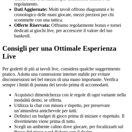
regolamento.
Dati Aggiornate:
Molti tavoli offrono diagrammi e lo
cronologico delle mani giocate, mezzi preziosi per chi
scommette con una tattica.
Offerte Riservata:
Offriamo regolarmente bonus e tornei
dedicati ai giochi live, per accrescere il valore del tuo
bankroll.
Consigli per una Ottimale Esperienza
Live
Per goderti di più ai tavoli live, considera qualche suggerimento
pratico. Adotta una connessione internet stabile per evitare
disconnessioni nel bel mezzo di una mano importante. Verifica
sempre i limiti di puntata del tavolo prima di accomodarti.
Acquisisci dimestichezza con le regole di ogni variante nella
modalità demo, se offerta.
Utilizza la chat con misura e rispetto, per preservare
un’atmosfera amichevole per tutti.
Definisci un budget di gioco prima di iniziare e rispettalo. Il
divertimento viene prima di tutto.
Scegli un ambiente calmo dove giocare, per focalizzarti sul
flusso del gioco e sul dialogo con il dealer.