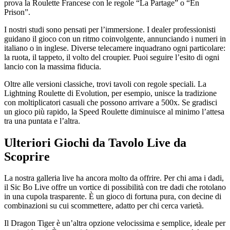
prova la Roulette Francese con le regole “La Partage” o “En
Prison”.
I nostri studi sono pensati per l’immersione. I dealer professionisti
guidano il gioco con un ritmo coinvolgente, annunciando i numeri in
italiano o in inglese. Diverse telecamere inquadrano ogni particolare:
la ruota, il tappeto, il volto del croupier. Puoi seguire l’esito di ogni
lancio con la massima fiducia.
Oltre alle versioni classiche, trovi tavoli con regole speciali. La
Lightning Roulette di Evolution, per esempio, unisce la tradizione
con moltiplicatori casuali che possono arrivare a 500x. Se gradisci
un gioco più rapido, la Speed Roulette diminuisce al minimo l’attesa
tra una puntata e l’altra.
Ulteriori Giochi da Tavolo Live da
Scoprire
La nostra galleria live ha ancora molto da offrire. Per chi ama i dadi,
il Sic Bo Live offre un vortice di possibilità con tre dadi che rotolano
in una cupola trasparente. È un gioco di fortuna pura, con decine di
combinazioni su cui scommettere, adatto per chi cerca varietà.
Il Dragon Tiger è un’altra opzione velocissima e semplice, ideale per