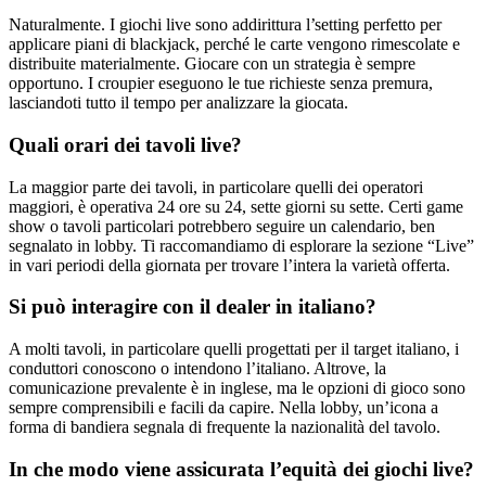
Naturalmente. I giochi live sono addirittura l’setting perfetto per
applicare piani di blackjack, perché le carte vengono rimescolate e
distribuite materialmente. Giocare con un strategia è sempre
opportuno. I croupier eseguono le tue richieste senza premura,
lasciandoti tutto il tempo per analizzare la giocata.
Quali orari dei tavoli live?
La maggior parte dei tavoli, in particolare quelli dei operatori
maggiori, è operativa 24 ore su 24, sette giorni su sette. Certi game
show o tavoli particolari potrebbero seguire un calendario, ben
segnalato in lobby. Ti raccomandiamo di esplorare la sezione “Live”
in vari periodi della giornata per trovare l’intera la varietà offerta.
Si può interagire con il dealer in italiano?
A molti tavoli, in particolare quelli progettati per il target italiano, i
conduttori conoscono o intendono l’italiano. Altrove, la
comunicazione prevalente è in inglese, ma le opzioni di gioco sono
sempre comprensibili e facili da capire. Nella lobby, un’icona a
forma di bandiera segnala di frequente la nazionalità del tavolo.
In che modo viene assicurata l’equità dei giochi live?