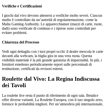
Verifiche e Certificazioni
I giochi dal vivo devono attenersi a verifiche molto severi. Ciascun
studio è controllato da un’autorità di regolamentazione, come la
Malta Gaming Authority. Le apparecchiature (mazzi di carte, ruote,
dadi) sono verificate di continuo e i riprese sono controllati per
evitare problemi.
Chiarezza del Processo
Vedi ogni dettaglio con i tuoi propri occhi: il dealer mescola le carte
davanti alla webcam, la biglia gira in una vera ruota. Questa
visibilità materiale è la più grande garanzia di imparzialità. In più, i
fornitori emettono periodicamente report sulle percentuali di
restituzione, certificati da revisori esterni.
Roulette dal Vivo: La Regina Indiscussa
dei Tavoli
La roulette live resta il punto di riferimento di ogni sala. Betalice
offre diverse varianti. La Roulette Europea, con il suo singolo zero,
fornisce le probabilità migliori. Per un’atmosfera più internazionale,