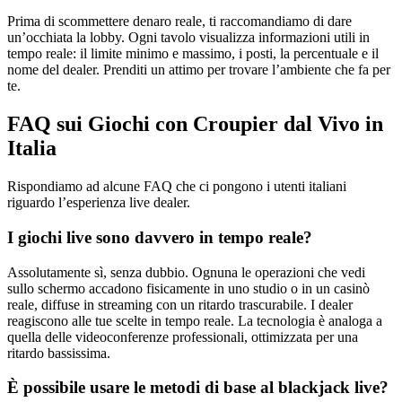
Prima di scommettere denaro reale, ti raccomandiamo di dare
un’occhiata la lobby. Ogni tavolo visualizza informazioni utili in
tempo reale: il limite minimo e massimo, i posti, la percentuale e il
nome del dealer. Prenditi un attimo per trovare l’ambiente che fa per
te.
FAQ sui Giochi con Croupier dal Vivo in
Italia
Rispondiamo ad alcune FAQ che ci pongono i utenti italiani
riguardo l’esperienza live dealer.
I giochi live sono davvero in tempo reale?
Assolutamente sì, senza dubbio. Ognuna le operazioni che vedi
sullo schermo accadono fisicamente in uno studio o in un casinò
reale, diffuse in streaming con un ritardo trascurabile. I dealer
reagiscono alle tue scelte in tempo reale. La tecnologia è analoga a
quella delle videoconferenze professionali, ottimizzata per una
ritardo bassissima.
È possibile usare le metodi di base al blackjack live?