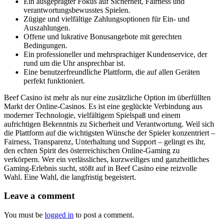
Ein ausgeprägter Fokus auf Sicherheit, Fairness und
verantwortungsbewusstes Spielen.
Zügige und vielfältige Zahlungsoptionen für Ein- und
Auszahlungen.
Offene und lukrative Bonusangebote mit gerechten
Bedingungen.
Ein professioneller und mehrsprachiger Kundenservice, der
rund um die Uhr ansprechbar ist.
Eine benutzerfreundliche Plattform, die auf allen Geräten
perfekt funktioniert.
Beef Casino ist mehr als nur eine zusätzliche Option im überfüllten
Markt der Online-Casinos. Es ist eine geglückte Verbindung aus
moderner Technologie, vielfältigem Spielspaß und einem
aufrichtigen Bekenntnis zu Sicherheit und Verantwortung. Weil sich
die Plattform auf die wichtigsten Wünsche der Spieler konzentriert –
Fairness, Transparenz, Unterhaltung und Support – gelingt es ihr,
den echten Spirit des österreichischen Online-Gaming zu
verkörpern. Wer ein verlässliches, kurzweiliges und ganzheitliches
Gaming-Erlebnis sucht, stößt auf in Beef Casino eine reizvolle
Wahl. Eine Wahl, die langfristig begeistert.
Leave a comment
You must be
logged in
to post a comment.