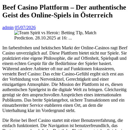
Beef Casino Plattform – Der authentische
Geist des Online-Spiels in Österreich
admin
05/07/2026
Im farbenfrohen und hektischen Markt der Online-Casinos ragt Beef
Casino unverzüglich auf. Diese Plattform bietet nicht nur Spiele. Sie
praktiziert eine eigene Philosophie, die auf Offenheit, Spielspaß und
einem echten Gespür für die Bedürfnisse der Spieler basiert.
Während andere Anbieter oft nur auf Funktionen fokussieren,
versteht Beef Casino: Das echte Casino-Gefühl ergibt sich erst aus
der Verbindung von Nervenkitzel, Gerechtigkeit und einer
einzigartigen Atmosphäre. Die Mission der Plattform ist es, diesen
authentischen Spielgeist in die digitale Welt zu bringen. Gleichzeitig
genügt sie den anspruchsvollen Ansprüchen eines internationalen
Publikums. Das breite Spielangebot, sichere Transaktionen und ein
einsatzbereiter Service etablieren einen Ort, an dem die
Unterhaltung klar im Vordergrund steht.
Die Reise bei Beef Casino startet mit einer Benutzererfahrung, die
einfach funktioniert. Die Navigation ist benutzerfreundlich, das