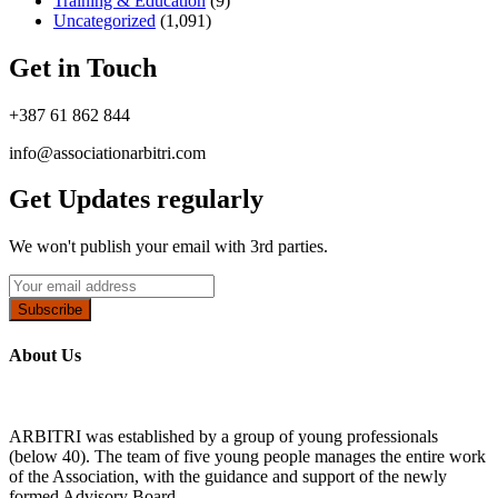
Training & Education
(9)
Uncategorized
(1,091)
Get in Touch
+387 61 862 844
info@associationarbitri.com
Get Updates regularly
We won't publish your email with 3rd parties.
Subscribe
About Us
ARBITRI was established by a group of young professionals
(below 40). The team of five young people manages the entire work
of the Association, with the guidance and support of the newly
formed Advisory Board.