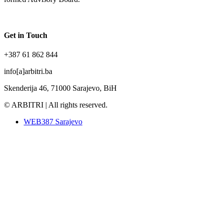
Get in Touch
+387 61 862 844
info[a]arbitri.ba
Skenderija 46, 71000 Sarajevo, BiH
© ARBITRI | All rights reserved.
WEB387 Sarajevo