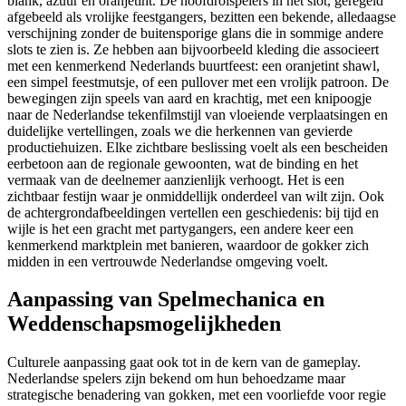
blank, azuur en oranjetint. De hoofdrolspelers in het slot, geregeld
afgebeeld als vrolijke feestgangers, bezitten een bekende, alledaagse
verschijning zonder de buitensporige glans die in sommige andere
slots te zien is. Ze hebben aan bijvoorbeeld kleding die associeert
met een kenmerkend Nederlands buurtfeest: een oranjetint shawl,
een simpel feestmutsje, of een pullover met een vrolijk patroon. De
bewegingen zijn speels van aard en krachtig, met een knipoogje
naar de Nederlandse tekenfilmstijl van vloeiende verplaatsingen en
duidelijke vertellingen, zoals we die herkennen van gevierde
productiehuizen. Elke zichtbare beslissing voelt als een bescheiden
eerbetoon aan de regionale gewoonten, wat de binding en het
vermaak van de deelnemer aanzienlijk verhoogt. Het is een
zichtbaar festijn waar je onmiddellijk onderdeel van wilt zijn. Ook
de achtergrondafbeeldingen vertellen een geschiedenis: bij tijd en
wijle is het een gracht met partygangers, een andere keer een
kenmerkend marktplein met banieren, waardoor de gokker zich
midden in een vertrouwde Nederlandse omgeving voelt.
Aanpassing van Spelmechanica en
Weddenschapsmogelijkheden
Culturele aanpassing gaat ook tot in de kern van de gameplay.
Nederlandse spelers zijn bekend om hun behoedzame maar
strategische benadering van gokken, met een voorliefde voor regie