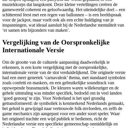
muziekkorps dat langskomt. Deze kleine vertellingen creëren de
gamewereld coherent en geloofwaardig. Het uiteindelijke doel – een
schitterend feest met een regen van ballonnen – is een beeldspraak
voor de jackpot, maar voelt ook als een echte huldiging van je
inspanningen, wat ideaal aansluit bij de Nederlandse mentaliteit van
‘er samen iets bijzonders van maken’.
Vergelijking van de Oorspronkelijke
Internationale Versie
Om de grootte van de culturele aanpassing daadwerkelijk te
erkennen, is een korte vergelijking met de oorspronkelijke,
internationale versie van de slot verduidelijkend. Die originele versie
had een meer generiek ‘carnavalesk’ thema, met standaard symbolen
zoals confetti en maskers, en een gebruikelijke soundtrack van
opzwepende brassmuziek. De kleuren waren willekeuriger en de
gehele uitstraling was minder specifiek, bedoeld om in veel landen
‘goed genoeg’ te zijn. Voor Nederland is het spel grondig
getransformeerd: de symboliek is kenmerkend Nederlands gemaakt,
het geluid is gewijzigd naar vertrouwde folk-invloeden, en zelfs de
game mechanics zijn aangepast voor een ander soort speler. Waar
het origineel trachtte een wijd publiek te bedienen, richt de
Nederlandse versie een specifieke gemeenschap onmiddellijk en