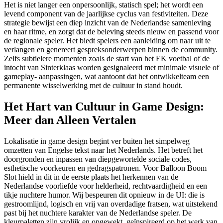
Het is niet langer een onpersoonlijk, statisch spel; het wordt een
levend component van de jaarlijkse cyclus van festiviteiten. Deze
strategie bewijst een diep inzicht van de Nederlandse samenleving
en haar ritme, en zorgt dat de beleving steeds nieuw en passend voor
de regionale speler. Het biedt spelers een aanleiding om naar uit te
verlangen en genereert gespreksonderwerpen binnen de community.
Zelfs subtielere momenten zoals de start van het EK voetbal of de
intocht van Sinterklaas worden gesignaleerd met minimale visuele of
gameplay- aanpassingen, wat aantoont dat het ontwikkelteam een
permanente wisselwerking met de cultuur in stand houdt.
Het Hart van Cultuur in Game Design:
Meer dan Alleen Vertalen
Lokalisatie in game design begint ver buiten het simpelweg
omzetten van Engelse tekst naar het Nederlands. Het betreft het
doorgronden en inpassen van diepgewortelde sociale codes,
esthetische voorkeuren en gedragspatronen. Voor Balloon Boom
Slot hield in dit in de eerste plaats het herkennen van de
Nederlandse voorliefde voor helderheid, rechtvaardigheid en een
tikje nuchtere humor. Wij bespeuren dit opnieuw in de UI: die is
gestroomlijnd, logisch en vrij van overdadige fratsen, wat uitstekend
past bij het nuchtere karakter van de Nederlandse speler. De
kleurpaletten zijn vrolijk en opgewekt, geïnspireerd op het werk van