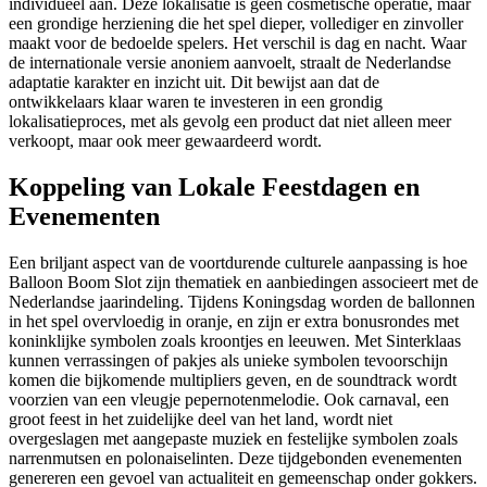
individueel aan. Deze lokalisatie is geen cosmetische operatie, maar
een grondige herziening die het spel dieper, vollediger en zinvoller
maakt voor de bedoelde spelers. Het verschil is dag en nacht. Waar
de internationale versie anoniem aanvoelt, straalt de Nederlandse
adaptatie karakter en inzicht uit. Dit bewijst aan dat de
ontwikkelaars klaar waren te investeren in een grondig
lokalisatieproces, met als gevolg een product dat niet alleen meer
verkoopt, maar ook meer gewaardeerd wordt.
Koppeling van Lokale Feestdagen en
Evenementen
Een briljant aspect van de voortdurende culturele aanpassing is hoe
Balloon Boom Slot zijn thematiek en aanbiedingen associeert met de
Nederlandse jaarindeling. Tijdens Koningsdag worden de ballonnen
in het spel overvloedig in oranje, en zijn er extra bonusrondes met
koninklijke symbolen zoals kroontjes en leeuwen. Met Sinterklaas
kunnen verrassingen of pakjes als unieke symbolen tevoorschijn
komen die bijkomende multipliers geven, en de soundtrack wordt
voorzien van een vleugje pepernotenmelodie. Ook carnaval, een
groot feest in het zuidelijke deel van het land, wordt niet
overgeslagen met aangepaste muziek en festelijke symbolen zoals
narrenmutsen en polonaiselinten. Deze tijdgebonden evenementen
genereren een gevoel van actualiteit en gemeenschap onder gokkers.