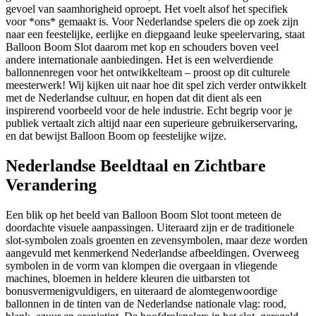
gevoel van saamhorigheid oproept. Het voelt alsof het specifiek
voor *ons* gemaakt is. Voor Nederlandse spelers die op zoek zijn
naar een feestelijke, eerlijke en diepgaand leuke speelervaring, staat
Balloon Boom Slot daarom met kop en schouders boven veel
andere internationale aanbiedingen. Het is een welverdiende
ballonnenregen voor het ontwikkelteam – proost op dit culturele
meesterwerk! Wij kijken uit naar hoe dit spel zich verder ontwikkelt
met de Nederlandse cultuur, en hopen dat dit dient als een
inspirerend voorbeeld voor de hele industrie. Echt begrip voor je
publiek vertaalt zich altijd naar een superieure gebruikerservaring,
en dat bewijst Balloon Boom op feestelijke wijze.
Nederlandse Beeldtaal en Zichtbare
Verandering
Een blik op het beeld van Balloon Boom Slot toont meteen de
doordachte visuele aanpassingen. Uiteraard zijn er de traditionele
slot-symbolen zoals groenten en zevensymbolen, maar deze worden
aangevuld met kenmerkend Nederlandse afbeeldingen. Overweeg
symbolen in de vorm van klompen die overgaan in vliegende
machines, bloemen in heldere kleuren die uitbarsten tot
bonusvermenigvuldigers, en uiteraard de alomtegenwoordige
ballonnen in de tinten van de Nederlandse nationale vlag: rood,