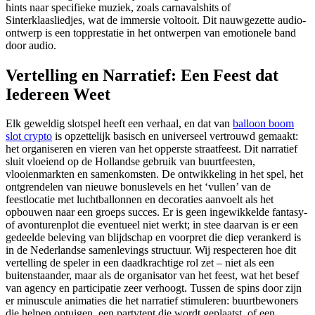
hints naar specifieke muziek, zoals carnavalshits of
Sinterklaasliedjes, wat de immersie voltooit. Dit nauwgezette audio-
ontwerp is een topprestatie in het ontwerpen van emotionele band
door audio.
Vertelling en Narratief: Een Feest dat
Iedereen Weet
Elk geweldig slotspel heeft een verhaal, en dat van
balloon boom
slot crypto
is opzettelijk basisch en universeel vertrouwd gemaakt:
het organiseren en vieren van het opperste straatfeest. Dit narratief
sluit vloeiend op de Hollandse gebruik van buurtfeesten,
vlooienmarkten en samenkomsten. De ontwikkeling in het spel, het
ontgrendelen van nieuwe bonuslevels en het ‘vullen’ van de
feestlocatie met luchtballonnen en decoraties aanvoelt als het
opbouwen naar een groeps succes. Er is geen ingewikkelde fantasy-
of avonturenplot die eventueel niet werkt; in stee daarvan is er een
gedeelde beleving van blijdschap en voorpret die diep verankerd is
in de Nederlandse samenlevings structuur. Wij respecteren hoe dit
vertelling de speler in een daadkrachtige rol zet – niet als een
buitenstaander, maar als de organisator van het feest, wat het besef
van agency en participatie zeer verhoogt. Tussen de spins door zijn
er minuscule animaties die het narratief stimuleren: buurtbewoners
die helpen optuigen, een partytent die wordt geplaatst, of een