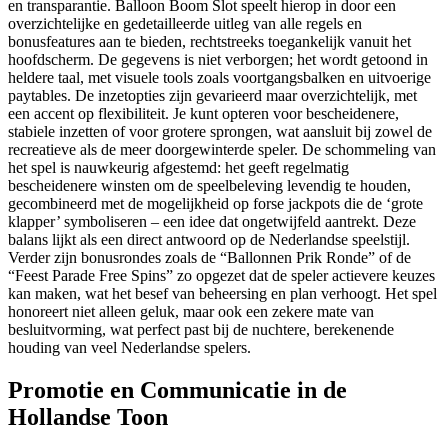
en transparantie. Balloon Boom Slot speelt hierop in door een
overzichtelijke en gedetailleerde uitleg van alle regels en
bonusfeatures aan te bieden, rechtstreeks toegankelijk vanuit het
hoofdscherm. De gegevens is niet verborgen; het wordt getoond in
heldere taal, met visuele tools zoals voortgangsbalken en uitvoerige
paytables. De inzetopties zijn gevarieerd maar overzichtelijk, met
een accent op flexibiliteit. Je kunt opteren voor bescheidenere,
stabiele inzetten of voor grotere sprongen, wat aansluit bij zowel de
recreatieve als de meer doorgewinterde speler. De schommeling van
het spel is nauwkeurig afgestemd: het geeft regelmatig
bescheidenere winsten om de speelbeleving levendig te houden,
gecombineerd met de mogelijkheid op forse jackpots die de ‘grote
klapper’ symboliseren – een idee dat ongetwijfeld aantrekt. Deze
balans lijkt als een direct antwoord op de Nederlandse speelstijl.
Verder zijn bonusrondes zoals de “Ballonnen Prik Ronde” of de
“Feest Parade Free Spins” zo opgezet dat de speler actievere keuzes
kan maken, wat het besef van beheersing en plan verhoogt. Het spel
honoreert niet alleen geluk, maar ook een zekere mate van
besluitvorming, wat perfect past bij de nuchtere, berekenende
houding van veel Nederlandse spelers.
Promotie en Communicatie in de
Hollandse Toon