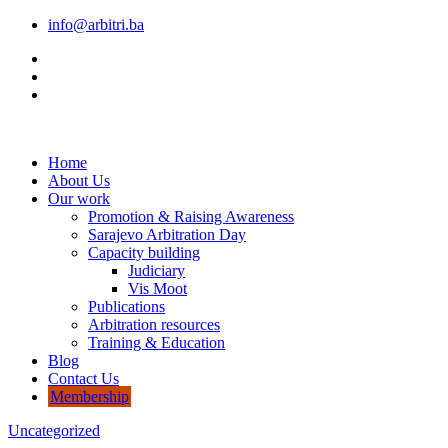
info@arbitri.ba
Home
About Us
Our work
Promotion & Raising Awareness
Sarajevo Arbitration Day
Capacity building
Judiciary
Vis Moot
Publications
Arbitration resources
Training & Education
Blog
Contact Us
Membership
Uncategorized