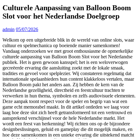
Culturele Aanpassing van Balloon Boom
Slot voor het Nederlandse Doelgroep
admin
05/07/2026
Welkom op een uitgebreide blik in de wereld van online slots, waar
cultuur en spelmechanica op boeiende manier samenkomen!
Vandaag onderzoeken we met groot enthousiasme de opmerkelijke
culturele aanpassing van Balloon Boom Slot voor het Nederlandse
publiek. Het is geen gewoon kansspel; het is een weloverwogen
gecreëerde ervaring die aansluiting zoekt met de lokale smaak,
tradities en gevoel voor spelplezier. Wij constateren regelmatig dat
internationale spelaanbieders hun content klakkeloos vertalen, maar
Balloon Boom pakt het anders aan. Zij hebben de kern van de
Nederlandse gezelligheid, directheid en feestcultuur trachten te
verwerken in hun thema, symbolen en zelfs audiovisuele elementen.
Deze aanpak toont respect voor de speler en begrip van wat een
game echt memorabel maakt. In dit artikel ontleden we laag voor
laag hoe deze slot zich heeft getransformeerd tot een vertrouwd en
aansprekend verschijnsel voor de hele Nederlandse markt. Het
wordt een feest van herkenning! Wij richten ons op de bijzondere
designbeslissingen, geluid en gameplay die dit mogelijk maken, en
hoe deze samenkomen in een unieke ervaring die uitstekend matcht