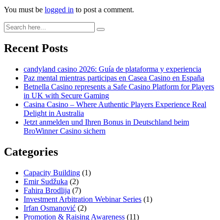
You must be
logged in
to post a comment.
Recent Posts
candyland casino 2026: Guía de plataforma y experiencia
Paz mental mientras participas en Casea Casino en España
Betnella Casino represents a Safe Casino Platform for Players
in UK with Secure Gaming
Casina Casino – Where Authentic Players Experience Real
Delight in Australia
Jetzt anmelden und Ihren Bonus in Deutschland beim
BroWinner Casino sichern
Categories
Capacity Building
(1)
Emir Sudžuka​
(2)
Fahira Brodlija
(7)
Investment Arbitration Webinar Series
(1)
Irfan Osmanović​
(2)
Promotion & Raising Awareness
(11)