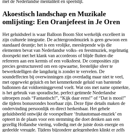
met de Nederlandse mentaliteit en speelstijl.
Akoestisch landschap en Muzikale
omlijsting: Een Oranjefeest in Je Oren
Het geluidsdeel is waar Balloon Boom Slot werkelijk excelleert in
zijn culturele integratie. De achtergrondmuziek is geen gewoon een
standaard deuntje; het is een vrolijke, meeslepende wijs die
elementen bevat van Nederlandse volks- en feestmuziek, regelmatig
doorspekt met het klank van accordeons of blijde fluiten die
refereren aan een kermis of een volksfeest. De composities zijn
precies gestructureerd om een opwaartse, feestelijke sfeer te
bewerkstelligen die langdurig is zonder te vervelen. De
soundeffecten bij overwinningen zijn overdadig maar niet te veel,
met opgewekt gejuich en het kenmerkende geluid van barstende
ballonnen dat voldoeninggevend voelt. Wat ons met name opmerkte,
is het gebruik van sporadische, perfect getimede Nederlandse
uitroepen zoals “Fantastisch!”, “Kijk daar eens!” of “Dat is mooi!”
die tijdens bonusrondes hoorbaar zijn. Deze fijne details maken de
ondervinding persoonlijk en direct herkenbaar. Het gehele
geluidsbeeld ontwijkt de voorspelbare ‘fruitautomaat-muziek’ en
opteert in de plaats voor een stemming die doet denken aan een
gezellig Hollandse viering, volledig met de juiste dosis energie en
gedeelde vreugde. Tijdens bijzondere gelegenheden klinkt er zelfs