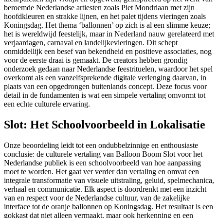
beroemde Nederlandse artiesten zoals Piet Mondriaan met zijn
hoofdkleuren en strakke lijnen, en het palet tijdens vieringen zoals
Koningsdag. Het thema ‘ballonnen’ op zich is al een slimme keuze;
het is wereldwijd feestelijk, maar in Nederland nauw gerelateerd met
verjaardagen, carnaval en landelijkevieringen. Dit schept
onmiddellijk een besef van bekendheid en positieve associaties, nog
voor de eerste draai is gemaakt. De creators hebben grondig
onderzoek gedaan naar Nederlandse feestrituelen, waardoor het spel
overkomt als een vanzelfsprekende digitale verlenging daarvan, in
plaats van een opgedrongen buitenlands concept. Deze focus voor
detail in de fundamenten is wat een simpele vertaling omvormt tot
een echte culturele ervaring.
Slot: Het Schoolvoorbeeld in Lokalisatie
Onze beoordeling leidt tot een ondubbelzinnige en enthousiaste
conclusie: de culturele vertaling van Balloon Boom Slot voor het
Nederlandse publiek is een schoolvoorbeeld van hoe aanpassing
moet te worden. Het gaat ver verder dan vertaling en omvat een
integrale transformatie van visuele uitstraling, geluid, spelmechanica,
verhaal en communicatie. Elk aspect is doordrenkt met een inzicht
van en respect voor de Nederlandse cultuur, van de zakelijke
interface tot de oranje ballonnen op Koningsdag. Het resultaat is een
gokkast dat niet alleen vermaakt, maar ook herkenning en een