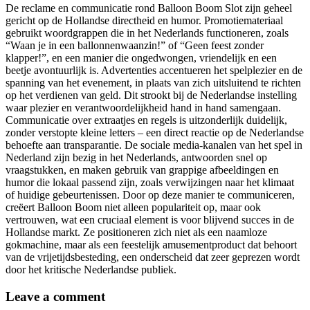
De reclame en communicatie rond Balloon Boom Slot zijn geheel
gericht op de Hollandse directheid en humor. Promotiemateriaal
gebruikt woordgrappen die in het Nederlands functioneren, zoals
“Waan je in een ballonnenwaanzin!” of “Geen feest zonder
klapper!”, en een manier die ongedwongen, vriendelijk en een
beetje avontuurlijk is. Advertenties accentueren het spelplezier en de
spanning van het evenement, in plaats van zich uitsluitend te richten
op het verdienen van geld. Dit strookt bij de Nederlandse instelling
waar plezier en verantwoordelijkheid hand in hand samengaan.
Communicatie over extraatjes en regels is uitzonderlijk duidelijk,
zonder verstopte kleine letters – een direct reactie op de Nederlandse
behoefte aan transparantie. De sociale media-kanalen van het spel in
Nederland zijn bezig in het Nederlands, antwoorden snel op
vraagstukken, en maken gebruik van grappige afbeeldingen en
humor die lokaal passend zijn, zoals verwijzingen naar het klimaat
of huidige gebeurtenissen. Door op deze manier te communiceren,
creëert Balloon Boom niet alleen populariteit op, maar ook
vertrouwen, wat een cruciaal element is voor blijvend succes in de
Hollandse markt. Ze positioneren zich niet als een naamloze
gokmachine, maar als een feestelijk amusementproduct dat behoort
van de vrijetijdsbesteding, een onderscheid dat zeer geprezen wordt
door het kritische Nederlandse publiek.
Leave a comment