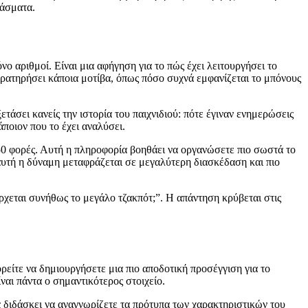
ράσματα.
όνο αριθμοί. Είναι μια αφήγηση για το πώς έχει λειτουργήσει το
παρατηρήσει κάποια μοτίβα, όπως πόσο συχνά εμφανίζεται το μπόνους
τάσει κανείς την ιστορία του παιχνιδιού: πότε έγιναν ενημερώσεις
ποιον που το έχει αναλύσει.
50 φορές. Αυτή η πληροφορία βοηθάει να οργανώσετε πιο σωστά το
, αυτή η δύναμη μεταφράζεται σε μεγαλύτερη διασκέδαση και πιο
έρχεται συνήθως το μεγάλο τζακπότ;”. Η απάντηση κρύβεται στις
ρείτε να δημιουργήσετε μια πιο αποδοτική προσέγγιση για το
είναι πάντα ο σημαντικότερος στοιχείο.
ς διδάσκει να αναγνωρίζετε τα πρότυπα των χαρακτηριστικών του