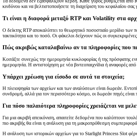
Τα δεδομένα δεν εξασφαλίζουν κέρδη. Κάθε γύρος ρυθμίζεται από R
κινδύνου και να βελτιστοποιήσετε τη διαχείριση του κεφαλαίου σας 
Τι είναι η διαφορά μεταξύ RTP και Volatility στα αρχ
Ο δείκτης RTP αποκαλύπτει το θεωρητικό ποσοστιαίο μερίδιο των π
τακτικότητα και το ποσό. Οι φάκελοι δείχνουν πώς οι συγκεκριμένες
Πώς ακριβώς καταλαβαίνω αν τα πληροφορίες που π
Κοιτάξτε συνεχώς την ημερομηνία κυκλοφορίας ή της πρόσφατης εν
ημερομηνία. Η αντιστοίχηση με νέα βιντεοπαιχνίδια ή αναφορές από
Υπάρχει χρέωση για είσοδο σε αυτά τα στοιχεία;
Η πλειοψηφία των αρχείων και των αναλύσεων είναι δωρεάν. Εντοπί
συνδρομή, αλλά για τον περισσότερο κόσμο, οι δωρεάν πηγές είναι 
Για πόσο παλαιότερα πληροφορίες χρειάζεται να μελε
Για μια ακριβή απεικόνιση, απαιτείτε δεδομένα που καλύπτουν τουλά
πιο ακριβής θα είναι η ανάλυση για τη μακροπρόθεσμη συμπεριφορά
Η ανάλυση των ιστορικών αρχείων για το Starlight Princess Slot φέ