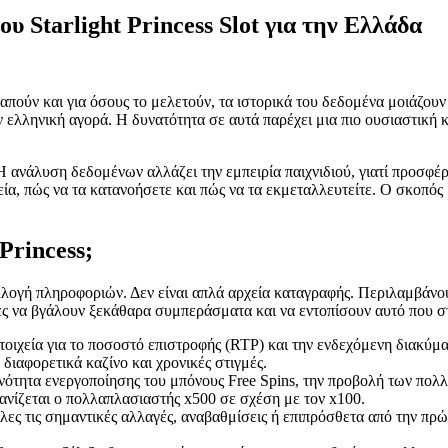
ου Starlight Princess Slot για την Ελλάδα
 αγαπούν και για όσους το μελετούν, τα ιστορικά του δεδομένα μοιάζου
στην ελληνική αγορά. Η δυνατότητα σε αυτά παρέχει μια πιο ουσιαστικ
Η ανάλυση δεδομένων αλλάζει την εμπειρία παιχνιδιού, γιατί προσφέρ
ία, πώς να τα κατανοήσετε και πώς να τα εκμεταλλευτείτε. Ο σκοπός 
Princess;
συλλογή πληροφοριών. Δεν είναι απλά αρχεία καταγραφής. Περιλαμβάν
ες να βγάλουν ξεκάθαρα συμπεράσματα και να εντοπίσουν αυτό που σ
οιχεία για το ποσοστό επιστροφής (RTP) και την ενδεχόμενη διακύμα
διαφορετικά καζίνο και χρονικές στιγμές.
χνότητα ενεργοποίησης του μπόνους Free Spins, την προβολή των πο
φανίζεται ο πολλαπλασιαστής x500 σε σχέση με τον x100.
λες τις σημαντικές αλλαγές, αναβαθμίσεις ή επιπρόσθετα από την π