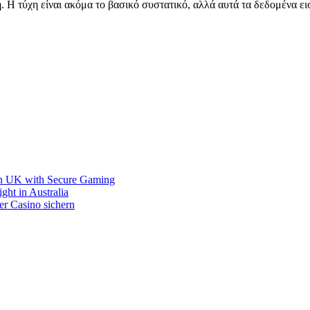
. Η τύχη είναι ακόμα το βασικό συστατικό, αλλά αυτά τα δεδομένα 
s in UK with Secure Gaming
ght in Australia
r Casino sichern