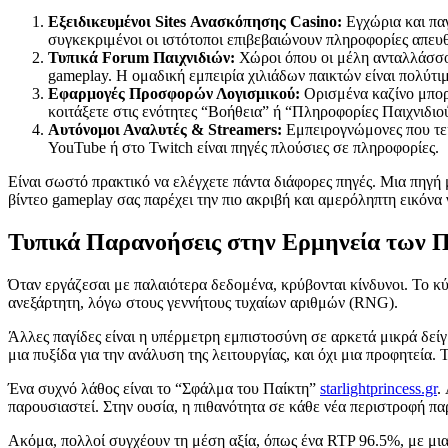
Εξειδικευμένοι Sites Ανασκόπησης Casino:
Εγχώρια και παγ
συγκεκριμένοι οι ιστότοποι επιβεβαιώνουν πληροφορίες απευθε
Τυπικά Forum Παιχνιδιών:
Χώροι όπου οι μέλη ανταλλάσσου
gameplay. Η ομαδική εμπειρία χιλιάδων παικτών είναι πολύτι
Εφαρμογές Προσφορών Λογισμικού:
Ορισμένα καζίνο μπορε
κοιτάξετε στις ενότητες “Βοήθεια” ή “Πληροφορίες Παιχνιδιο
Αυτόνομοι Αναλυτές & Streamers:
Εμπειρογνώμονες που τεκ
YouTube ή στο Twitch είναι πηγές πλούσιες σε πληροφορίες.
Είναι σωστό πρακτικό να ελέγχετε πάντα διάφορες πηγές. Μια πηγή 
βίντεο gameplay σας παρέχει την πιο ακριβή και αμερόληπτη εικόνα γ
Τυπικά Παρανοήσεις στην Ερμηνεία των 
Όταν εργάζεσαι με παλαιότερα δεδομένα, κρύβονται κίνδυνοι. Το κύ
ανεξάρτητη, λόγω στους γεννήτους τυχαίων αριθμών (RNG).
Άλλες παγίδες είναι η υπέρμετρη εμπιστοσύνη σε αρκετά μικρά δεί
μια πυξίδα για την ανάλυση της λειτουργίας, και όχι μια προφητεία.
Ένα συχνό λάθος είναι το “Σφάλμα του Παίκτη”
starlightprincess.gr
.
παρουσιαστεί. Στην ουσία, η πιθανότητα σε κάθε νέα περιστροφή π
Ακόμα, πολλοί συγχέουν τη μέση αξία, όπως ένα RTP 96.5%, με μια 