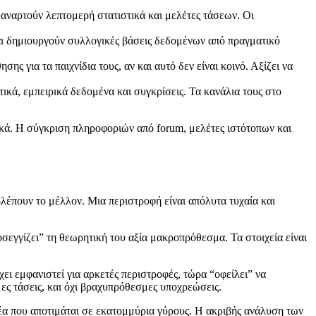
 αναρτούν λεπτομερή στατιστικά και μελέτες τάσεων. Οι
και δημιουργούν συλλογικές βάσεις δεδομένων από πραγματικό
 για τα παιχνίδια τους, αν και αυτό δεν είναι κοινό. Αξίζει να
κά, εμπειρικά δεδομένα και συγκρίσεις. Τα κανάλια τους στο
τικά. Η σύγκριση πληροφοριών από forum, μελέτες ιστότοπων και
βλέπουν το μέλλον. Μια περιστροφή είναι απόλυτα τυχαία και
σεγγίζει” τη θεωρητική του αξία μακροπρόθεσμα. Τα στοιχεία είναι
χει εμφανιστεί για αρκετές περιστροφές, τώρα “οφείλει” να
ες τάσεις, και όχι βραχυπρόθεσμες υποχρεώσεις.
δέα που αποτιμάται σε εκατομμύρια γύρους. Η ακριβής ανάλυση των