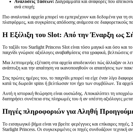
Αναλύσεις Τάσεων:
Διαγράμματα και αναφορές που απεικονίζ
ανά εποχή;
Πιο αναλυτικά αρχεία μπορεί να εμπεριέχουν και δεδομένα για τη σ
πλατφόρμες, και συγκρίσεις απόδοσης ανάμεσα σε διαφορετικούς π
Η Εξέλιξη του Slot: Από την Έναρξη ως Σ
Το ταξίδι του Starlight Princess Slot είναι τόσο μαγικό και όσο κ
παιχνίδι γνώρισε αξιόλογες αναβαθμίσεις στα γραφικά, βελτιώσεις σ
Μια λεπτομερής εξέταση στα αρχεία αποδεικνύει πώς άλλαξαν οι λει
ανάπτυξη και την απαίτηση να ικανοποιηθούν οι απαιτήσεις των παι
Στις πρώτες ημέρες του, το παιχνίδι μπορεί να είχε έναν λίγο διαφο
κατά τις δωρεάν spins ή βελτίωσαν τον ήχο των συμβόλων. Τα αρχεία
Αυτή η ιστορική θεώρηση είναι ουσιώδης. Αποκαλύπτει τη υποχρέωση
διατηρήσει συνέπεια στις πληρωμές του ή αν υπέστη αξιόλογες μετατ
Πηγές πληροφοριών για Αληθή Προηγούμ
Το εισαγωγικό βήμα είναι να βρείτε φερέγγυες και επίκαιρες πηγέ
Starlight Princess. Οι συγκεκριμένες οι πηγές συνδυάζουν τεχνική α