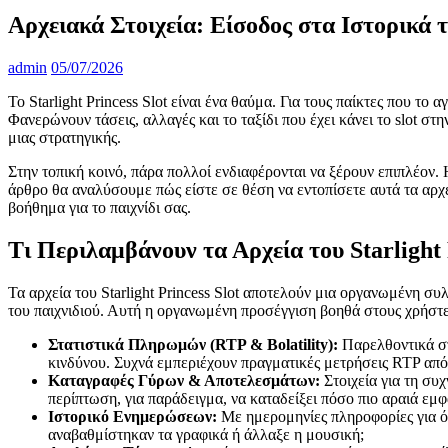
Αρχειακά Στοιχεία: Είσοδος στα Ιστορικά τ
admin
05/07/2026
Το Starlight Princess Slot είναι ένα θαύμα. Για τους παίκτες που το
Φανερώνουν τάσεις, αλλαγές και το ταξίδι που έχει κάνει το slot 
μιας στρατηγικής.
Στην τοπική κοινό, πάρα πολλοί ενδιαφέρονται να ξέρουν επιπλέον. 
άρθρο θα αναλύσουμε πώς είστε σε θέση να εντοπίσετε αυτά τα αρχε
βοήθημα για το παιχνίδι σας.
Τι Περιλαμβάνουν τα Αρχεία του Starlight 
Τα αρχεία του Starlight Princess Slot αποτελούν μια οργανωμένη 
του παιχνιδιού. Αυτή η οργανωμένη προσέγγιση βοηθά στους χρήστ
Στατιστικά Πληρωμών (RTP & Βοlatility):
Παρελθοντικά στ
κινδύνου. Συχνά εμπεριέχουν πραγματικές μετρήσεις RTP από 
Καταγραφές Γύρων & Αποτελεσμάτων:
Στοιχεία για τη συ
περίπτωση, για παράδειγμα, να καταδείξει πόσο πιο αραιά εμ
Ιστορικό Ενημερώσεων:
Με ημερομηνίες πληροφορίες για ό
αναβαθμίστηκαν τα γραφικά ή άλλαξε η μουσική;