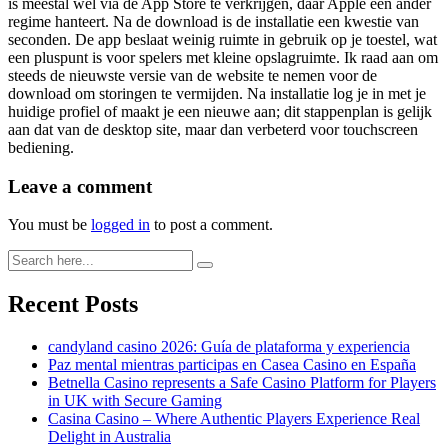
is meestal wel via de App Store te verkrijgen, daar Apple een ander
regime hanteert. Na de download is de installatie een kwestie van
seconden. De app beslaat weinig ruimte in gebruik op je toestel, wat
een pluspunt is voor spelers met kleine opslagruimte. Ik raad aan om
steeds de nieuwste versie van de website te nemen voor de
download om storingen te vermijden. Na installatie log je in met je
huidige profiel of maakt je een nieuwe aan; dit stappenplan is gelijk
aan dat van de desktop site, maar dan verbeterd voor touchscreen
bediening.
Leave a comment
You must be
logged in
to post a comment.
Recent Posts
candyland casino 2026: Guía de plataforma y experiencia
Paz mental mientras participas en Casea Casino en España
Betnella Casino represents a Safe Casino Platform for Players
in UK with Secure Gaming
Casina Casino – Where Authentic Players Experience Real
Delight in Australia