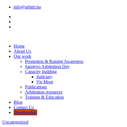
info@arbitri.ba
Home
About Us
Our work
Promotion & Raising Awareness
Sarajevo Arbitration Day
Capacity building
Judiciary
Vis Moot
Publications
Arbitration resources
Training & Education
Blog
Contact Us
Membership
Uncategorized