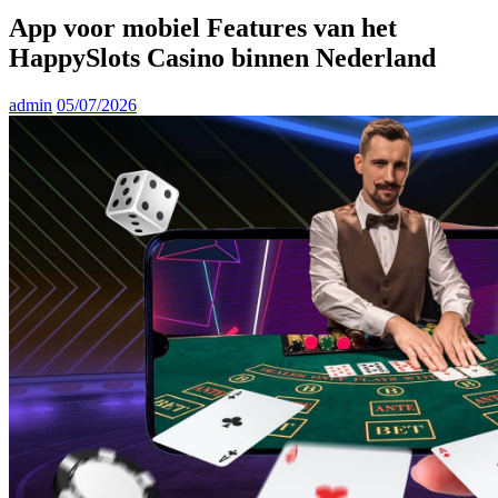
App voor mobiel Features van het
HappySlots Casino binnen Nederland
admin
05/07/2026