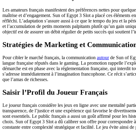
Les amateurs français manifestent des préférences nettes pour quelques 
maîtrise et d’engagement. Sun of Egypt 3 Slot a placé ces éléments en l
réfléchi. L’adaptation s’assure aussi à ce que le tempo du jeu et la pé
et l’accumulation de petits moments palpitants plutôt qu’un gain unique
objectif est de assurer un débit régulier de petits succès qui soutient l
Stratégies de Marketing et Communication
Pour cibler le marché français, la communication
autour
de Sun of Egyp
langue française réputés dans le gaming. La promotion rappelle l’explo
démarche est en phase avec la réglementation française, qui interdit tou
s’adresse immédiatement à l’imagination francophone. Ce récit s’articu
que l’amas de richesses.
Saisir l’Profil du Joueur Français
Le joueur français considère les jeux en ligne avec une mentalité partic
transparence, de l’justice et une expérience qui favorise le divertissem
sont essentiels. Le public français a aussi un goût affirmé pour les his
choix. Sun of Egypt 3 Slot a dû calibrer son offre pour correspondre à 
constante entre complexité stratégique et facilité. Le jeu évite ainsi de