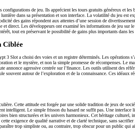
configurations de jeu. Ils apprécient les tours gratuits généreux et les
umlère dans sa présentation et son interface. La volatilité du jeu est ex
riodicité des gains répondent aux attentes d’une session de divertissemen
 et direct. Les développeurs ont examiné les informations de jeu sur le m
’intérêt, tout en préservant le possibilité de gains plus importants dans le
 Ciblée
t 3 Slot a choisi des voies et un registre déterminés. Les opérations s
ration et le mystère, et non la simple promesse de récompenses. Le marke
te annonce agressive centrée sur l’finance. Les outils utilisent des référe
le souvent autour de l’exploration et de la connaissance. Ces idéaux rés
ulière. Cette attitude est forgée par une solide tradition de jeux de socié
ent intelligent. Le simple frisson du hasard ne suffit pas. Une interface
toires bien structurées et les univers harmonieux. Cet héritage culturel,
cette exigence de qualité narrative et de clarté technique, sans sacrifie
 paraître trop simpliste ou, au contraire, trop obscur pour un public qui a