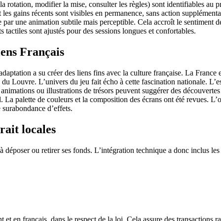
a rotation, modifier la mise, consulter les règles) sont identifiables au 
 les gains récents sont visibles en permanence, sans action supplémenta
ar une animation subtile mais perceptible. Cela accroît le sentiment de
s tactiles sont ajustés pour des sessions longues et confortables.
iens Français
ptation a su créer des liens fins avec la culture française. La France 
du Louvre. L’univers du jeu fait écho à cette fascination nationale. L’es
 animations ou illustrations de trésors peuvent suggérer des découverte
. La palette de couleurs et la composition des écrans ont été revues. L’o
ne surabondance d’effets.
rait locales
 à déposer ou retirer ses fonds. L’intégration technique a donc inclus le
 et en français, dans le respect de la loi. Cela assure des transactions ra