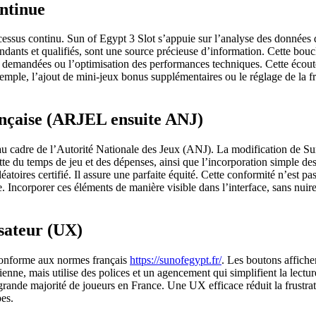
ntinue
essus continu. Sun of Egypt 3 Slot s’appuie sur l’analyse des données de 
ndants et qualifiés, sont une source précieuse d’information. Cette boucl
és demandées ou l’optimisation des performances techniques. Cette écou
exemple, l’ajout de mini-jeux bonus supplémentaires ou le réglage de la 
ançaise (ARJEL ensuite ANJ)
u cadre de l’Autorité Nationale des Jeux (ANJ). La modification de Sun 
ette du temps de jeu et des dépenses, ainsi que l’incorporation simple de
éatoires certifié. Il assure une parfaite équité. Cette conformité n’est 
e. Incorporer ces éléments de manière visible dans l’interface, sans nuir
isateur (UX)
 conforme aux normes français
https://sunofegypt.fr/
. Les boutons affichen
ne, mais utilise des polices et un agencement qui simplifient la lecture e
ande majorité de joueurs en France. Une UX efficace réduit la frustration
pes.