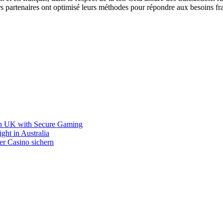
sseurs partenaires ont optimisé leurs méthodes pour répondre aux besoins 
s in UK with Secure Gaming
ght in Australia
r Casino sichern