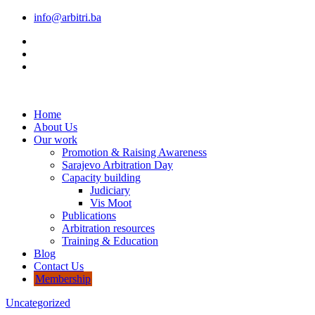
info@arbitri.ba
Home
About Us
Our work
Promotion & Raising Awareness
Sarajevo Arbitration Day
Capacity building
Judiciary
Vis Moot
Publications
Arbitration resources
Training & Education
Blog
Contact Us
Membership
Uncategorized