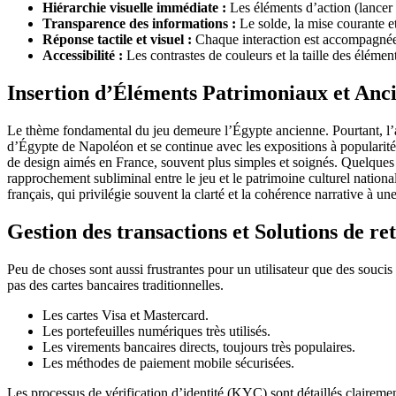
Hiérarchie visuelle immédiate :
Les éléments d’action (lancer l
Transparence des informations :
Le solde, la mise courante et
Réponse tactile et visuel :
Chaque interaction est accompagnée p
Accessibilité :
Les contrastes de couleurs et la taille des élément
Insertion d’Éléments Patrimoniaux et Anc
Le thème fondamental du jeu demeure l’Égypte ancienne. Pourtant, l’ada
d’Égypte de Napoléon et se continue avec les expositions à popularité 
de design aimés en France, souvent plus simples et soignés. Quelques
rapprochement subliminal entre le jeu et le patrimoine culturel national
français, qui privilégie souvent la clarté et la cohérence narrative à u
Gestion des transactions et Solutions de ret
Peu de choses sont aussi frustrantes pour un utilisateur que des soucis
pas des cartes bancaires traditionnelles.
Les cartes Visa et Mastercard.
Les portefeuilles numériques très utilisés.
Les virements bancaires directs, toujours très populaires.
Les méthodes de paiement mobile sécurisées.
Les processus de vérification d’identité (KYC) sont détaillés clairement