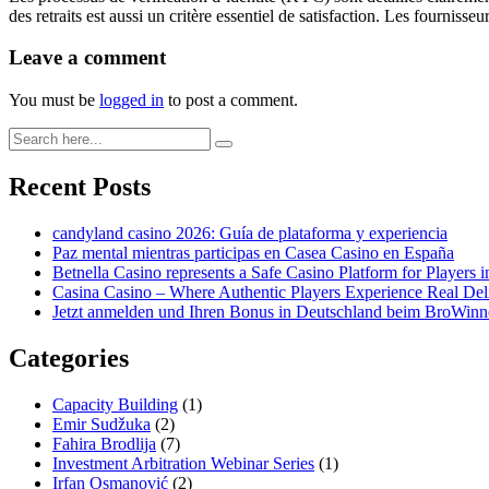
des retraits est aussi un critère essentiel de satisfaction. Les fourni
Leave a comment
You must be
logged in
to post a comment.
Recent Posts
candyland casino 2026: Guía de plataforma y experiencia
Paz mental mientras participas en Casea Casino en España
Betnella Casino represents a Safe Casino Platform for Player
Casina Casino – Where Authentic Players Experience Real Deli
Jetzt anmelden und Ihren Bonus in Deutschland beim BroWinne
Categories
Capacity Building
(1)
Emir Sudžuka​
(2)
Fahira Brodlija
(7)
Investment Arbitration Webinar Series
(1)
Irfan Osmanović​
(2)