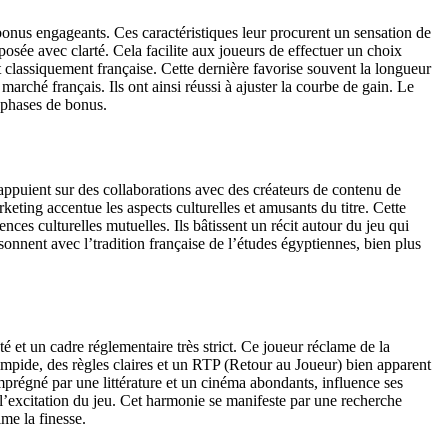
 bonus engageants. Ces caractéristiques leur procurent un sensation de
posée avec clarté. Cela facilite aux joueurs de effectuer un choix
t classiquement française. Cette dernière favorise souvent la longueur
arché français. Ils ont ainsi réussi à ajuster la courbe de gain. Le
s phases de bonus.
’appuient sur des collaborations avec des créateurs de contenu de
ting accentue les aspects culturelles et amusants du titre. Cette
nces culturelles mutuelles. Ils bâtissent un récit autour du jeu qui
onnent avec l’tradition française de l’études égyptiennes, bien plus
té et un cadre réglementaire très strict. Ce joueur réclame de la
 limpide, des règles claires et un RTP (Retour au Joueur) bien apparent
 imprégné par une littérature et un cinéma abondants, influence ses
r l’excitation du jeu. Cet harmonie se manifeste par une recherche
ime la finesse.