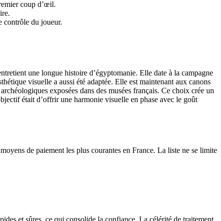
premier coup d’œil.
ire.
 contrôle du joueur.
entretient une longue histoire d’égyptomanie. Elle date à la campagne
thétique visuelle a aussi été adaptée. Elle est maintenant aux canons
s archéologiques exposées dans des musées français. Ce choix crée un
bjectif était d’offrir une harmonie visuelle en phase avec le goût
s moyens de paiement les plus courantes en France. La liste ne se limite
pides et sûres, ce qui consolide la confiance. La célérité de traitement