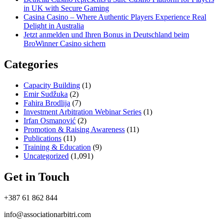
in UK with Secure Gaming
Casina Casino – Where Authentic Players Experience Real
Delight in Australia
Jetzt anmelden und Ihren Bonus in Deutschland beim
BroWinner Casino sichern
Categories
Capacity Building
(1)
Emir Sudžuka​
(2)
Fahira Brodlija
(7)
Investment Arbitration Webinar Series
(1)
Irfan Osmanović​
(2)
Promotion & Raising Awareness
(11)
Publications
(11)
Training & Education
(9)
Uncategorized
(1,091)
Get in Touch
+387 61 862 844
info@associationarbitri.com