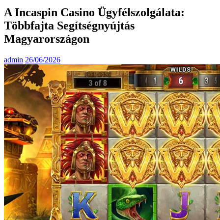
A Incaspin Casino Ügyfélszolgálata:
Többfajta Segítségnyújtás
Magyarországon
admin
26/06/2026