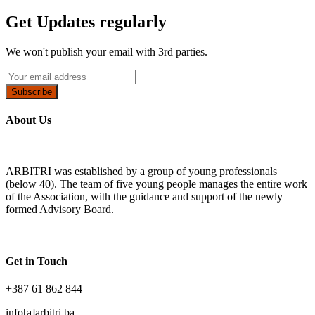
Get Updates regularly
We won't publish your email with 3rd parties.
Subscribe
About Us
ARBITRI was established by a group of young professionals
(below 40). The team of five young people manages the entire work
of the Association, with the guidance and support of the newly
formed Advisory Board.
Get in Touch
+387 61 862 844
info[a]arbitri.ba