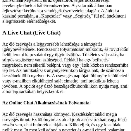
színvonalat képviseli, és az operátorok teljes hozzáféréssel
tevekenykednek a háttérrendszerben. A csatornák állandóan
fejlesztésre kerülnek a vendégek észrevételei alapján. Ajánlott a
kaszinó portálján, a „Kapcsolat” vagy „Segítség” fül nél áttekinteni
a legfrissebb elérhetőségeket.
A Live Chat (Live Chat)
Az élő csevegés a leggyorsabb lehetősége a támogatás
igénybevételének. Rendszerint folyamatosan működik, és rövid időn
belül teremt kapcsolatot egy ügyintézőhöz. Tökéletes választás, ha
sürgős segítségre van szükséged. Például ha egy befizetés
megrekedt, nem sikerül belépni, vagy egy játék közben rendszerhiba
lép fel. Az munkatársak anyanyelvünkön tárgyalnak, de számosan
beszélnek több nyelven is. A csevegés naplóját többnyire letöltheted
vagy e-mailben elküldheted saját címedre, ami praktikus lehet a
jövőben. A opciót egy úszó beszélgetőbuborék ikon nyitja meg, ami
a honlap sarkában helyezkedik el.
Az Online Chat Alkalmazásának Folyamata
Az élő csevegés használata könnyed. Kezdésként találd meg a
csevegés ikont. Ez többnyire az oldal jobb alsó sarokban vagy felső
részén van, chat buborék alakjában. Klikkelj rá, és egy kis ablak
nyílik meg. Itt meg kell adnod a nevedet és e-mail címed, valamint