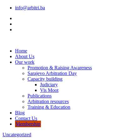
info@arbitri.ba
Home
About Us
Our work
Promotion & Raising Awareness
Sarajevo Arbitration Day
Capacity building
Judiciary
Vis Moot
Publications
Arbitration resources
Training & Education
Blog
Contact Us
Membership
Uncategorized